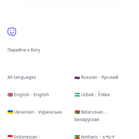
Перейти к боту
All languages
🇷🇺 Russian - Русский
🇬🇧 English - English
🇺🇿 Uzbek - Ўзбек
🇺🇦 Ukrainian - Українська
🇧🇾 Belarusian -
Беларуская
🇮🇩 Indonesian -
🇪🇹 Amharic - አማርኛ