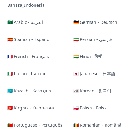
Bahasa_Indonesia
🇸🇦 Arabic - العربية
🇩🇪 German - Deutsch
🇪🇸 Spanish - Español
🇮🇷 Persian - فارسی
🇫🇷 French - Français
🇮🇳 Hindi - हिन्दी
🇮🇹 Italian - Italiano
🇯🇵 Japanese - 日本語
🇰🇿 Kazakh - Қазақша
🇰🇷 Korean - 한국어
🇰🇬 Kirghiz - Кыргызча
🇵🇱 Polish - Polski
🇵🇹 Portuguese - Português
🇷🇴 Romanian - Română