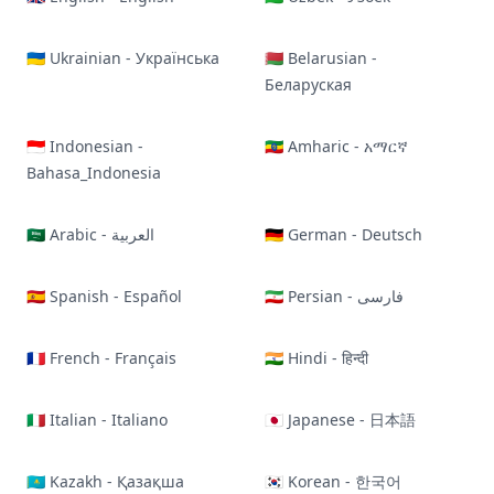
🇺🇦 Ukrainian - Українська
🇧🇾 Belarusian -
Беларуская
🇮🇩 Indonesian -
🇪🇹 Amharic - አማርኛ
Bahasa_Indonesia
🇸🇦 Arabic - العربية
🇩🇪 German - Deutsch
🇪🇸 Spanish - Español
🇮🇷 Persian - فارسی
🇫🇷 French - Français
🇮🇳 Hindi - हिन्दी
🇮🇹 Italian - Italiano
🇯🇵 Japanese - 日本語
🇰🇿 Kazakh - Қазақша
🇰🇷 Korean - 한국어