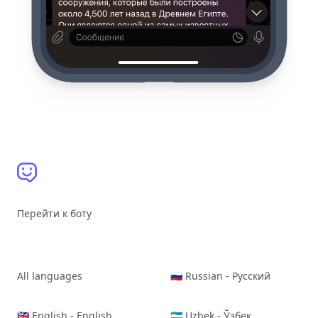
Перейти к боту
All languages
🇷🇺 Russian - Русский
🇬🇧 English - English
🇺🇿 Uzbek - Ўзбек