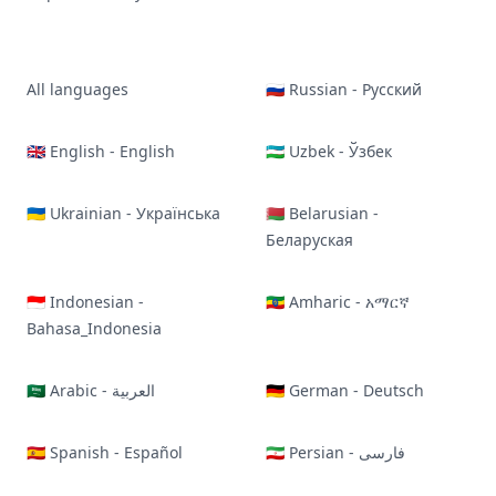
All languages
🇷🇺 Russian - Русский
🇬🇧 English - English
🇺🇿 Uzbek - Ўзбек
🇺🇦 Ukrainian - Українська
🇧🇾 Belarusian -
Беларуская
🇮🇩 Indonesian -
🇪🇹 Amharic - አማርኛ
Bahasa_Indonesia
🇸🇦 Arabic - العربية
🇩🇪 German - Deutsch
🇪🇸 Spanish - Español
🇮🇷 Persian - فارسی