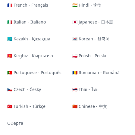
🇫🇷 French - Français
🇮🇳 Hindi - हिन्दी
🇮🇹 Italian - Italiano
🇯🇵 Japanese - 日本語
🇰🇿 Kazakh - Қазақша
🇰🇷 Korean - 한국어
🇰🇬 Kirghiz - Кыргызча
🇵🇱 Polish - Polski
🇵🇹 Portuguese - Português
🇷🇴 Romanian - Română
🇨🇿 Czech - Česky
🇹🇭 Thai - ไทย
🇹🇷 Turkish - Türkçe
🇨🇳 Chinese - 中文
Оферта