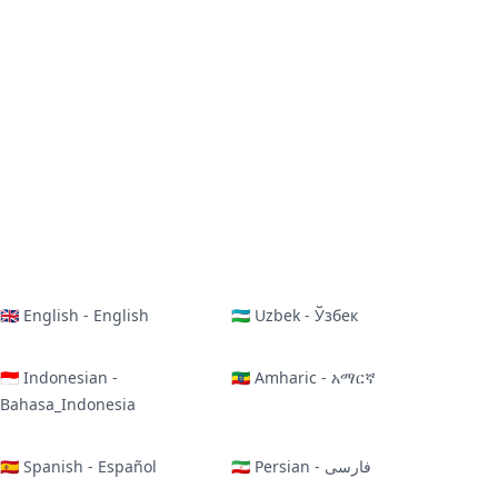
🇬🇧 English - English
🇺🇿 Uzbek - Ўзбек
🇮🇩 Indonesian -
🇪🇹 Amharic - አማርኛ
Bahasa_Indonesia
🇪🇸 Spanish - Español
🇮🇷 Persian - فارسی