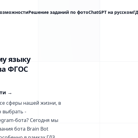
озможности
Решение заданий по фото
ChatGPT на русском
Г
му языку
ва ФГОС
сти
→
все сферы нашей жизни, в
о выбрать -
egram-бота? Сегодня мы
ния бота Brain Bot
особенно в рамках ГДЗ