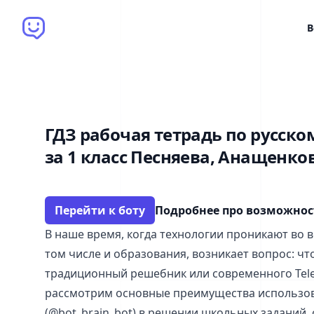
Brain Bot
В
ГДЗ рабочая тетрадь по русско
за 1 класс Песняева, Анащенко
Перейти к боту
Подробнее про возможно
В наше время, когда технологии проникают во 
том числе и образования, возникает вопрос: чт
традиционный решебник или современного Tel
рассмотрим основные преимущества использова
(@bot_brain_bot) в решении школьных заданий, 