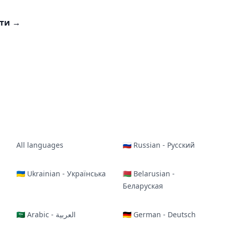
сти
→
All languages
🇷🇺 Russian - Русский
🇺🇦 Ukrainian - Українська
🇧🇾 Belarusian -
Беларуская
🇸🇦 Arabic - العربية
🇩🇪 German - Deutsch