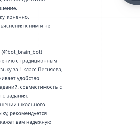
ешение.
у, конечно,
бъяснения к ним и не
 (@bot_brain_bot)
внению с традиционным
ыку за 1 класс Песняева,
чивает удобство
аданий, совместимость с
го задания.
решении школьного
ыку, рекомендуется
 окажет вам надежную