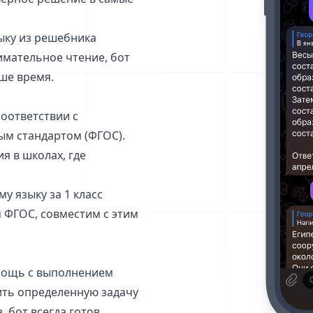
зыку из решебника
имательное чтение, бот
аше время.
соответствии с
м стандартом (ФГОС).
я в школах, где
у языку за 1 класс
 ФГОС, совместим с этим
омощь с выполнением
шить определенную задачу
, бот всегда готов