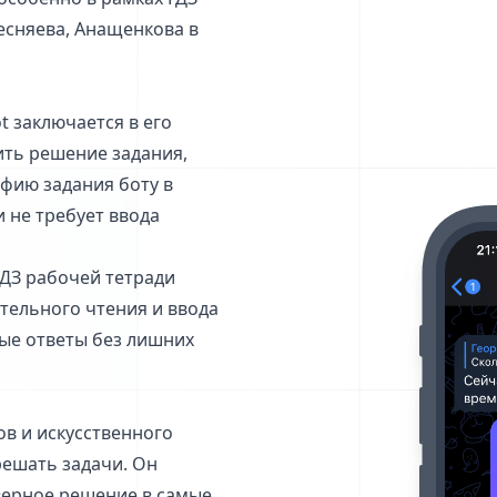
Песняева, Анащенкова в
t заключается в его
ить решение задания,
фию задания боту в
и не требует ввода
ГДЗ рабочей тетради
ательного чтения и ввода
вые ответы без лишних
ов и искусственного
решать задачи. Он
верное решение в самые