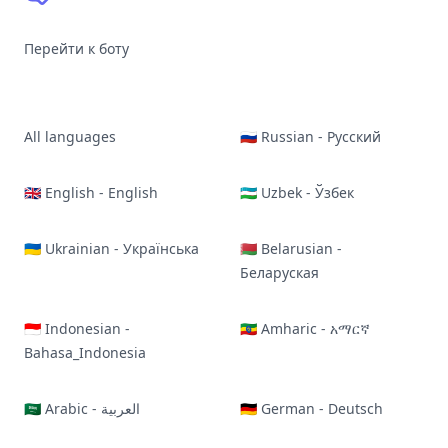
Перейти к боту
All languages
🇷🇺 Russian - Русский
🇬🇧 English - English
🇺🇿 Uzbek - Ўзбек
🇺🇦 Ukrainian - Українська
🇧🇾 Belarusian -
Беларуская
🇮🇩 Indonesian -
🇪🇹 Amharic - አማርኛ
Bahasa_Indonesia
🇸🇦 Arabic - العربية
🇩🇪 German - Deutsch