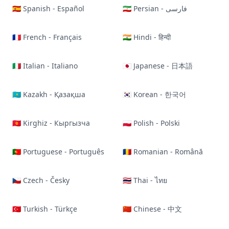
🇪🇸 Spanish - Español
🇮🇷 Persian - فارسی
🇫🇷 French - Français
🇮🇳 Hindi - हिन्दी
🇮🇹 Italian - Italiano
🇯🇵 Japanese - 日本語
🇰🇿 Kazakh - Қазақша
🇰🇷 Korean - 한국어
🇰🇬 Kirghiz - Кыргызча
🇵🇱 Polish - Polski
🇵🇹 Portuguese - Português
🇷🇴 Romanian - Română
🇨🇿 Czech - Česky
🇹🇭 Thai - ไทย
🇹🇷 Turkish - Türkçe
🇨🇳 Chinese - 中文