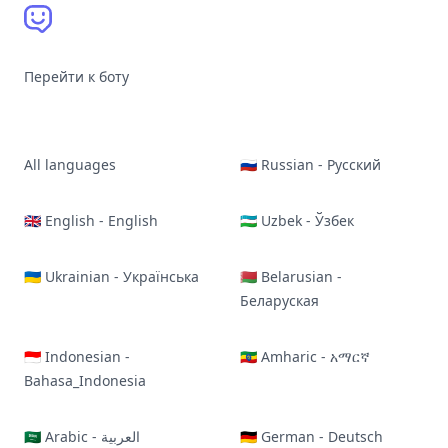
Перейти к боту
All languages
🇷🇺 Russian - Русский
🇬🇧 English - English
🇺🇿 Uzbek - Ўзбек
🇺🇦 Ukrainian - Українська
🇧🇾 Belarusian -
Беларуская
🇮🇩 Indonesian -
🇪🇹 Amharic - አማርኛ
Bahasa_Indonesia
🇸🇦 Arabic - العربية
🇩🇪 German - Deutsch