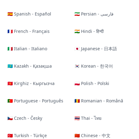
🇪🇸 Spanish - Español
🇮🇷 Persian - فارسی
🇫🇷 French - Français
🇮🇳 Hindi - हिन्दी
🇮🇹 Italian - Italiano
🇯🇵 Japanese - 日本語
🇰🇿 Kazakh - Қазақша
🇰🇷 Korean - 한국어
🇰🇬 Kirghiz - Кыргызча
🇵🇱 Polish - Polski
🇵🇹 Portuguese - Português
🇷🇴 Romanian - Română
🇨🇿 Czech - Česky
🇹🇭 Thai - ไทย
🇹🇷 Turkish - Türkçe
🇨🇳 Chinese - 中文