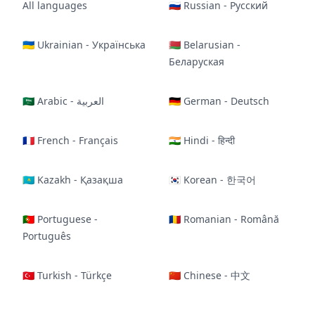
All languages
🇷🇺 Russian - Русский
🇺🇦 Ukrainian - Українська
🇧🇾 Belarusian -
Беларуская
🇸🇦 Arabic - العربية
🇩🇪 German - Deutsch
🇫🇷 French - Français
🇮🇳 Hindi - हिन्दी
🇰🇿 Kazakh - Қазақша
🇰🇷 Korean - 한국어
🇵🇹 Portuguese -
🇷🇴 Romanian - Română
Português
🇹🇷 Turkish - Türkçe
🇨🇳 Chinese - 中文