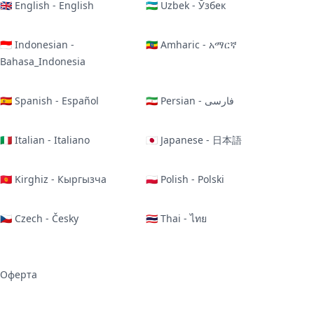
🇬🇧 English - English
🇺🇿 Uzbek - Ўзбек
🇮🇩 Indonesian -
🇪🇹 Amharic - አማርኛ
Bahasa_Indonesia
🇪🇸 Spanish - Español
🇮🇷 Persian - فارسی
🇮🇹 Italian - Italiano
🇯🇵 Japanese - 日本語
🇰🇬 Kirghiz - Кыргызча
🇵🇱 Polish - Polski
🇨🇿 Czech - Česky
🇹🇭 Thai - ไทย
Оферта