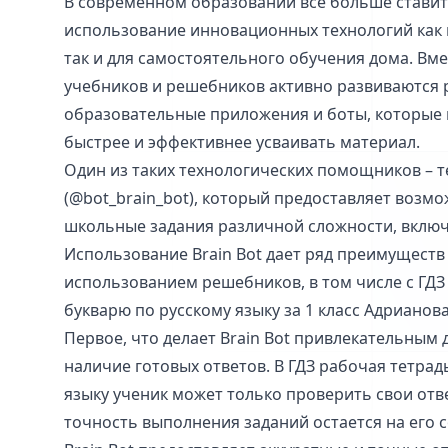
В современном образовании все больше ставит
использование инновационных технологий как 
так и для самостоятельного обучения дома. Вм
учебников и решебников активно развиваются
образовательные приложения и боты, которые
быстрее и эффективнее усваивать материал.
Один из таких технологических помощников – те
(@bot_brain_bot), который предоставляет возм
школьные задания различной сложности, включ
Использование Brain Bot дает ряд преимуществ
использованием решебников, в том числе с ГДЗ
букварю по русскому языку за 1 класс Адрианов
Первое, что делает Brain Bot привлекательным д
наличие готовых ответов. В ГДЗ рабочая тетрад
языку ученик может только проверить свои отве
точность выполнения заданий остается на его со