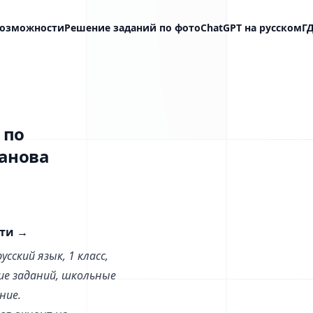
озможности
Решение заданий по фото
ChatGPT на русском
Г
 по
ианова
сти
→
сский язык, 1 класс,
ние заданий, школьные
ние.