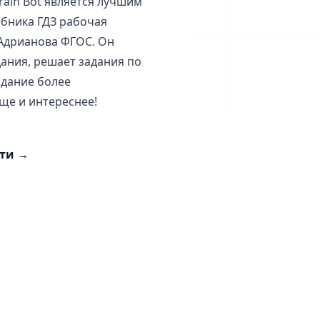
rain Bot является лучшим
бника ГДЗ рабочая
с Адрианова ФГОС. Он
ания, решает задания по
адание более
още и интереснее!
сти
→