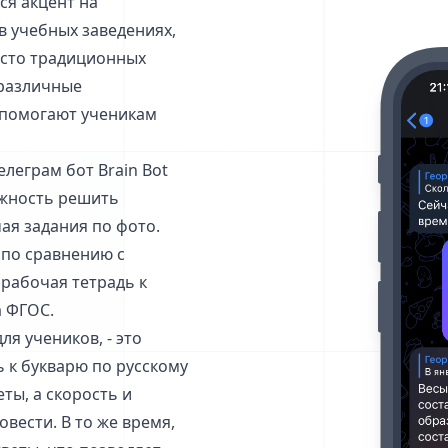
ся акцент на
в учебных заведениях,
есто традиционных
 различные
 помогают ученикам
леграм бот Brain Bot
ожность решить
ая задания по фото.
 по сравнению с
 рабочая тетрадь к
а ФГОС.
ля учеников, - это
ь к букварю по русскому
ты, а скорость и
вести. В то же время,