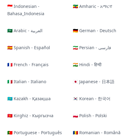
🇮🇩 Indonesian -
🇪🇹 Amharic - አማርኛ
Bahasa_Indonesia
🇸🇦 Arabic - العربية
🇩🇪 German - Deutsch
🇪🇸 Spanish - Español
🇮🇷 Persian - فارسی
🇫🇷 French - Français
🇮🇳 Hindi - हिन्दी
🇮🇹 Italian - Italiano
🇯🇵 Japanese - 日本語
🇰🇿 Kazakh - Қазақша
🇰🇷 Korean - 한국어
🇰🇬 Kirghiz - Кыргызча
🇵🇱 Polish - Polski
🇵🇹 Portuguese - Português
🇷🇴 Romanian - Română