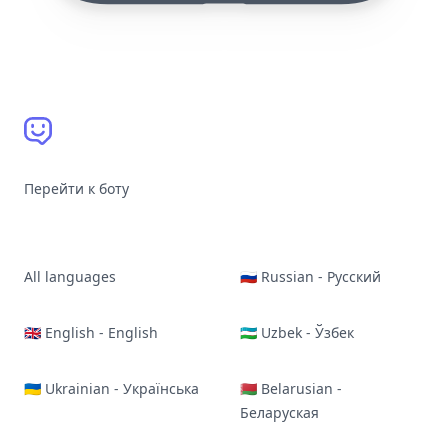
Перейти к боту
All languages
🇷🇺 Russian - Русский
🇬🇧 English - English
🇺🇿 Uzbek - Ўзбек
🇺🇦 Ukrainian - Українська
🇧🇾 Belarusian -
Беларуская