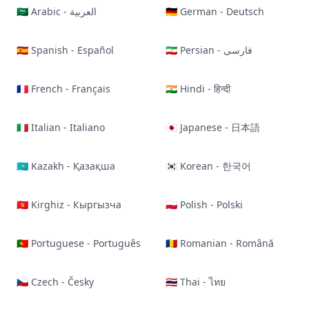
🇸🇦 Arabic - العربية
🇩🇪 German - Deutsch
🇪🇸 Spanish - Español
🇮🇷 Persian - فارسی
🇫🇷 French - Français
🇮🇳 Hindi - हिन्दी
🇮🇹 Italian - Italiano
🇯🇵 Japanese - 日本語
🇰🇿 Kazakh - Қазақша
🇰🇷 Korean - 한국어
🇰🇬 Kirghiz - Кыргызча
🇵🇱 Polish - Polski
🇵🇹 Portuguese - Português
🇷🇴 Romanian - Română
🇨🇿 Czech - Česky
🇹🇭 Thai - ไทย