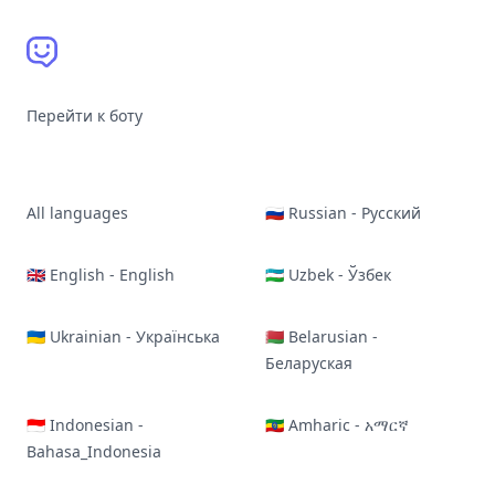
Перейти к боту
All languages
🇷🇺 Russian - Русский
🇬🇧 English - English
🇺🇿 Uzbek - Ўзбек
🇺🇦 Ukrainian - Українська
🇧🇾 Belarusian -
Беларуская
🇮🇩 Indonesian -
🇪🇹 Amharic - አማርኛ
Bahasa_Indonesia