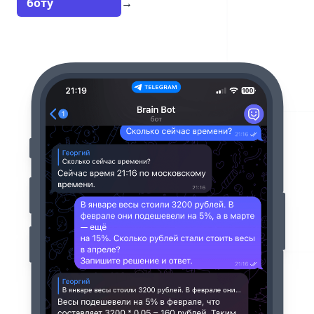
боту
→