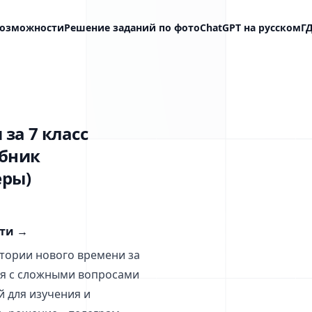
озможности
Решение заданий по фото
ChatGPT на русском
Г
за 7 класс
ебник
еры)
сти
→
тории нового времени за
ься с сложными вопросами
й для изучения и