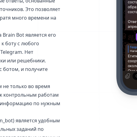
ые ответы, основанные
точников. Это позволяет
тратя много времени на
rain Bot является его
к боту с любого
Telegram. Нет
ики или решебники.
с ботом, и получите
м не только во время
 к контрольным работам
ь информацию по нужным
in_bot) является удобным
льных заданий по