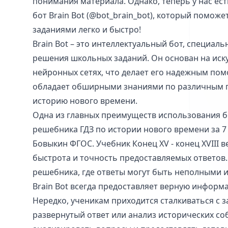
понимания материала. Однако, теперь у нас ест
бот Brain Bot (@bot_brain_bot), который поможе
заданиями легко и быстро!
Brain Bot – это интеллектуальный бот, специал
решения школьных заданий. Он основан на иск
нейронных сетях, что делает его надежным пом
обладает обширными знаниями по различным 
историю нового времени.
Одна из главных преимуществ использования бо
решебника ГДЗ по истории нового времени за 7
Бовыкин ФГОС. Учебник Конец XV - конец XVIII ве
быстрота и точность предоставляемых ответов.
решебника, где ответы могут быть неполными 
Brain Bot всегда предоставляет верную информ
Нередко, ученикам приходится сталкиваться с з
развернутый ответ или анализ исторических соб