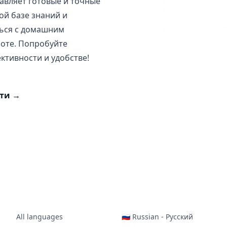
тавляет готовые и точные
ой базе знаний и
ться с домашним
боте. Попробуйте
ективности и удобстве!
сти
→
All languages
🇷🇺 Russian - Русский