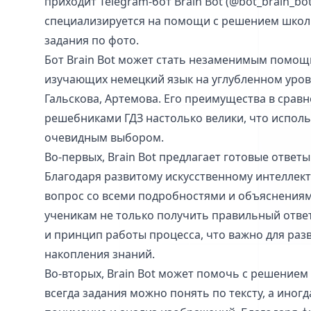
приходит Telegram-бот Brain Bot (@bot_brain_bo
специализируется на помощи с решением школ
задания по фото.
Бот Brain Bot может стать незаменимым помощ
изучающих немецкий язык на углубленном уровн
Гальскова, Артемова. Его преимущества в срав
решебниками ГДЗ настолько велики, что исполь
очевидным выбором.
Во-первых, Brain Bot предлагает готовые ответ
Благодаря развитому искусственному интеллект
вопрос со всеми подробностями и объяснениям
ученикам не только получить правильный ответ
и принцип работы процесса, что важно для раз
накопления знаний.
Во-вторых, Brain Bot может помочь с решением 
всегда задания можно понять по тексту, а иног