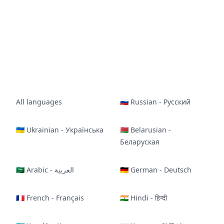
All languages
🇷🇺 Russian - Русский
🇺🇦 Ukrainian - Українська
🇧🇾 Belarusian -
Беларуская
🇸🇦 Arabic - العربية
🇩🇪 German - Deutsch
🇫🇷 French - Français
🇮🇳 Hindi - हिन्दी