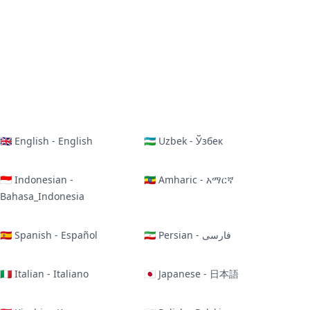
🇬🇧 English - English
🇺🇿 Uzbek - Ўзбек
🇮🇩 Indonesian -
🇪🇹 Amharic - አማርኛ
Bahasa_Indonesia
🇪🇸 Spanish - Español
🇮🇷 Persian - فارسی
🇮🇹 Italian - Italiano
🇯🇵 Japanese - 日本語