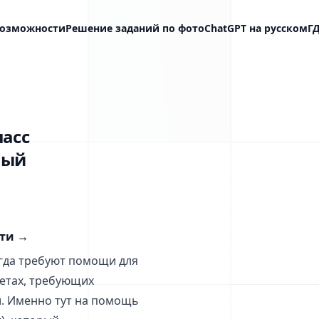
озможности
Решение заданий по фото
ChatGPT на русском
Г
ласс
ный
сти
→
гда требуют помощи для
метах, требующих
й. Именно тут на помощь