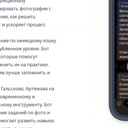
ункционалу
зировать фотографии с
ния, как решить
 и ускоряет процесс
ание по немецкому языку
лубленном уровне. Бот
 которые помогут
нить их на практике.
 им лучше запомнить и
 Гальскова, Артемова на
 современному и
ному инструменту. Бот
ния заданий по фото и
могает развить навыки,