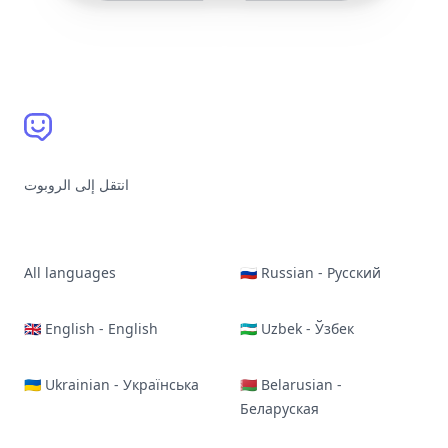
انتقل إلى الروبوت
All languages
🇷🇺 Russian - Русский
🇬🇧 English - English
🇺🇿 Uzbek - Ўзбек
🇺🇦 Ukrainian - Українська
🇧🇾 Belarusian -
Беларуская