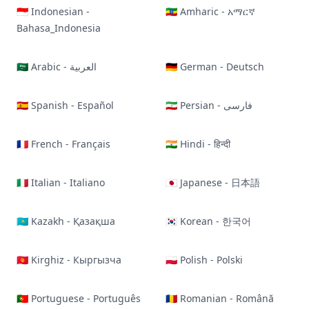
🇮🇩 Indonesian -
🇪🇹 Amharic - አማርኛ
Bahasa_Indonesia
🇩🇪 German - Deutsch
🇸🇦 Arabic - العربية
🇮🇷 Persian - فارسی
🇪🇸 Spanish - Español
🇫🇷 French - Français
🇮🇳 Hindi - हिन्दी
🇮🇹 Italian - Italiano
🇯🇵 Japanese - 日本語
🇰🇿 Kazakh - Қазақша
🇰🇷 Korean - 한국어
🇰🇬 Kirghiz - Кыргызча
🇵🇱 Polish - Polski
🇵🇹 Portuguese - Português
🇷🇴 Romanian - Română