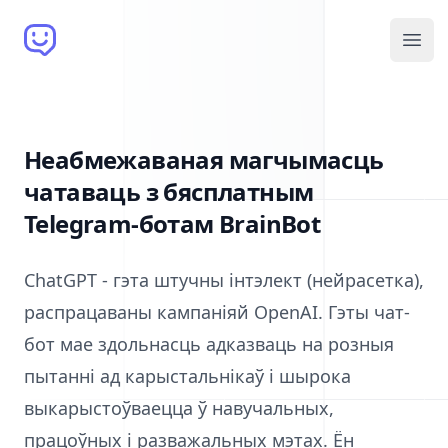
Brain Bot
Open
Неабмежаваная магчымасць
чатаваць з бясплатным
Telegram-ботам BrainBot
ChatGPT - гэта штучны інтэлект (нейрасетка),
распрацаваны кампаніяй OpenAI. Гэты чат-
бот мае здольнасць адказваць на розныя
пытанні ад карыстальнікаў і шырока
выкарыстоўваецца ў навучальных,
працоўных і разважальных мэтах. Ён