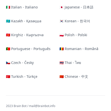
🇮🇹 Italian - Italiano
🇯🇵 Japanese - 日本語
🇰🇿 Kazakh - Қазақша
🇰🇷 Korean - 한국어
🇰🇬 Kirghiz - Кыргызча
🇵🇱 Polish - Polski
🇵🇹 Portuguese - Português
🇷🇴 Romanian - Română
🇨🇿 Czech - Česky
🇹🇭 Thai - ไทย
🇹🇷 Turkish - Türkçe
🇨🇳 Chinese - 中文
2023 Brain Bot /
mail@brainbot.info