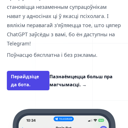
становіцца незаменным супрацоўнікам
нават у адносінах ці ў якасці псіхолага. І
вялікім перавагай з'яўляецца тое, што цяпер
ChatGPT заўсёды з вамі, бо ён даступны на
Telegram!
Поўнасцю бясплатна і без рэкламы.
Перайдзіце
Пазнаёмцецца больш пра
да бота.
магчымасці.
→