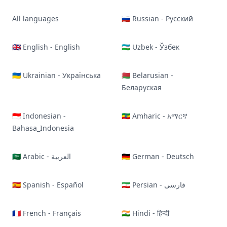
All languages
🇷🇺 Russian - Русский
🇬🇧 English - English
🇺🇿 Uzbek - Ўзбек
🇺🇦 Ukrainian - Українська
🇧🇾 Belarusian -
Беларуская
🇮🇩 Indonesian -
🇪🇹 Amharic - አማርኛ
Bahasa_Indonesia
🇸🇦 Arabic - العربية
🇩🇪 German - Deutsch
🇪🇸 Spanish - Español
🇮🇷 Persian - فارسی
🇫🇷 French - Français
🇮🇳 Hindi - हिन्दी