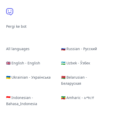
Pergi ke bot
All languages
🇷🇺 Russian - Русский
🇬🇧 English - English
🇺🇿 Uzbek - Ўзбек
🇺🇦 Ukrainian - Українська
🇧🇾 Belarusian -
Беларуская
🇮🇩 Indonesian -
🇪🇹 Amharic - አማርኛ
Bahasa_Indonesia