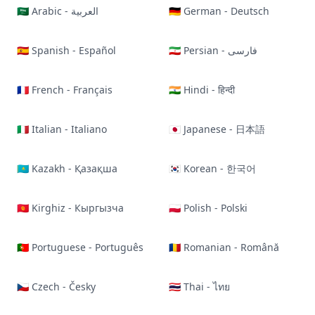
🇸🇦 Arabic - العربية
🇩🇪 German - Deutsch
🇪🇸 Spanish - Español
🇮🇷 Persian - فارسی
🇫🇷 French - Français
🇮🇳 Hindi - हिन्दी
🇮🇹 Italian - Italiano
🇯🇵 Japanese - 日本語
🇰🇿 Kazakh - Қазақша
🇰🇷 Korean - 한국어
🇰🇬 Kirghiz - Кыргызча
🇵🇱 Polish - Polski
🇵🇹 Portuguese - Português
🇷🇴 Romanian - Română
🇨🇿 Czech - Česky
🇹🇭 Thai - ไทย