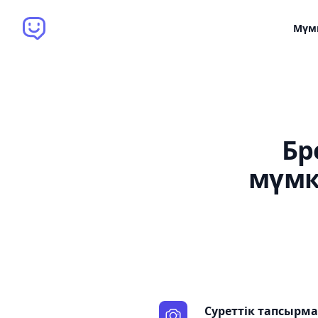
Brain Bot
Мүмк
Бр
мүмк
Суреттік тапсырм