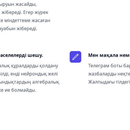
сыруын жасайды,
жібереді. Егер жүрек
е міндеттеме жасаған
ауабын жібереді.
селелерді шешу.
Мен мақала нем
алық құралдарды қолдану
Телеграм боты ба
ілді, енді нейрондық желі
жазбаларды неқте
иындықтардың алгебралық
Жалпыдағы тілдег
ке ие болмайды.