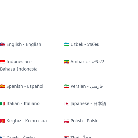
🇬🇧 English - English
🇺🇿 Uzbek - Ўзбек
🇮🇩 Indonesian -
🇪🇹 Amharic - አማርኛ
Bahasa_Indonesia
🇪🇸 Spanish - Español
🇮🇷 Persian - فارسی
🇮🇹 Italian - Italiano
🇯🇵 Japanese - 日本語
🇰🇬 Kirghiz - Кыргызча
🇵🇱 Polish - Polski
🇨🇿 Czech - Česky
🇹🇭 Thai - ไทย