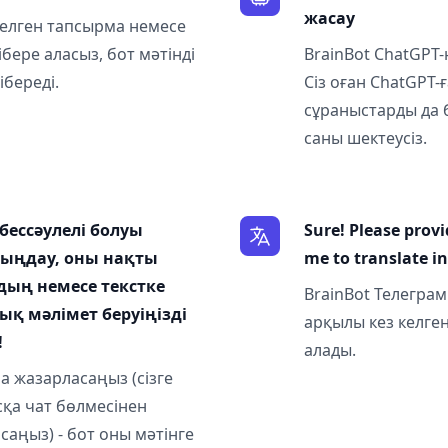
жасау
з-келген тапсырма немесе
ібере аласыз, бот мәтінді
BrainBot ChatGPT-
ібереді.
Сіз оған ChatGPT-
сұраныстарды да 
саны шектеусіз.
бессәулелі болуы
Sure! Please provi
 тыңдау, оны нақты
me to translate i
дың немесе текстке
BrainBot Телегра
ық мәлімет беруіңізді
арқылы кез келген 
!
алады.
а жазарласаңыз (сізге
қа чат бөлмесінен
саңыз) - бот оны мәтінге