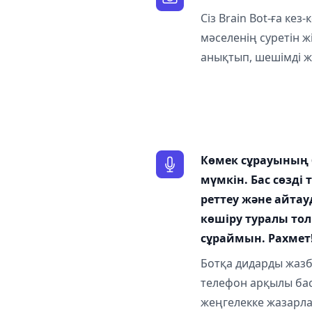
Сіз Brain Bot-ға ке
мәселенің суретін ж
анықтып, шешімді ж
Көмек сұрауының 
мүмкін. Бас сөзді
реттеу және айтау
көшіру туралы тол
сұраймын. Рахмет
Ботқа дидарды жазб
телефон арқылы бас
жеңгелекке жазарла