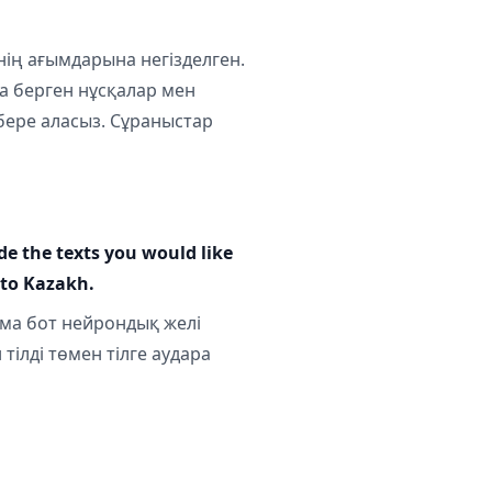
нің ағымдарына негізделген.
ға берген нұсқалар мен
бере аласыз. Сұраныстар
de the texts you would like
nto Kazakh.
мма бот нейрондық желі
тілді төмен тілге аудара