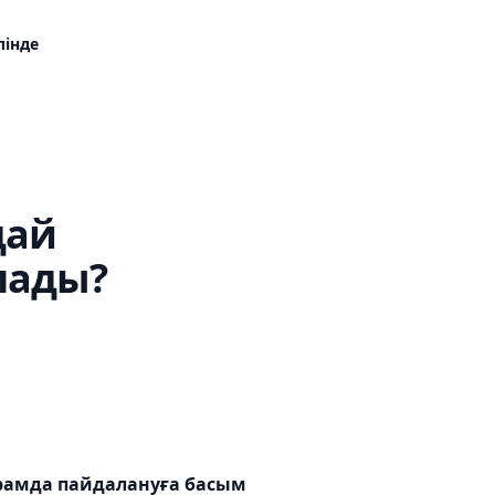
лінде
дай
лады?
грамда пайдалануға басым