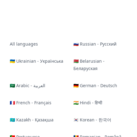
All languages
🇷🇺 Russian - Русский
🇺🇦 Ukrainian - Українська
🇧🇾 Belarusian -
Беларуская
🇸🇦 Arabic - العربية
🇩🇪 German - Deutsch
🇫🇷 French - Français
🇮🇳 Hindi - हिन्दी
🇰🇿 Kazakh - Қазақша
🇰🇷 Korean - 한국어
🇵🇹 Portuguese -
🇷🇴 Romanian - Română