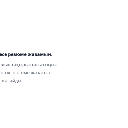
есе резюме жазамын.
рлық тақырыптағы соңғы
п түсініктеме жазатын.
і жасайды.