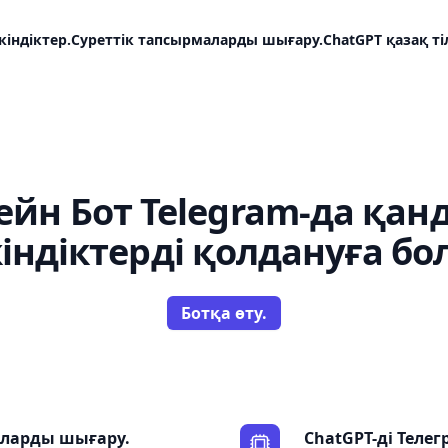
індіктер.
Суреттік тапсырмаларды шығару.
ChatGPT қазақ ті
ейн Бот Telegram-да қан
індіктерді қолдануға бо
Ботқа өту.
аларды шығару.
ChatGPT-ді Теле