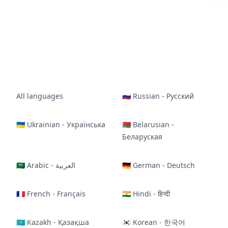
All languages
🇷🇺 Russian - Русский
🇺🇦 Ukrainian - Українська
🇧🇾 Belarusian -
Беларуская
🇸🇦 Arabic - العربية
🇩🇪 German - Deutsch
🇫🇷 French - Français
🇮🇳 Hindi - हिन्दी
🇰🇿 Kazakh - Қазақша
🇰🇷 Korean - 한국어