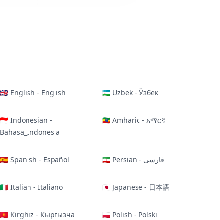
🇬🇧 English - English
🇺🇿 Uzbek - Ўзбек
🇮🇩 Indonesian -
🇪🇹 Amharic - አማርኛ
Bahasa_Indonesia
🇪🇸 Spanish - Español
🇮🇷 Persian - فارسی
🇮🇹 Italian - Italiano
🇯🇵 Japanese - 日本語
🇰🇬 Kirghiz - Кыргызча
🇵🇱 Polish - Polski