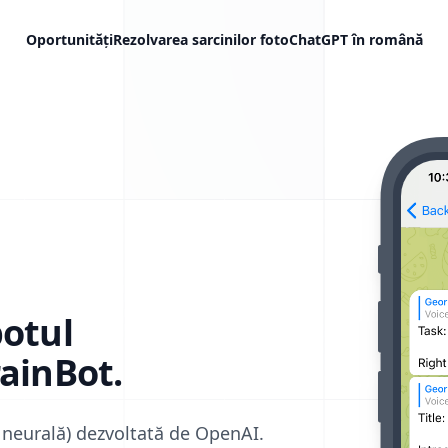
Oportunități
Rezolvarea sarcinilor foto
ChatGPT în română
botul
ainBot.
a neurală) dezvoltată de OpenAI.