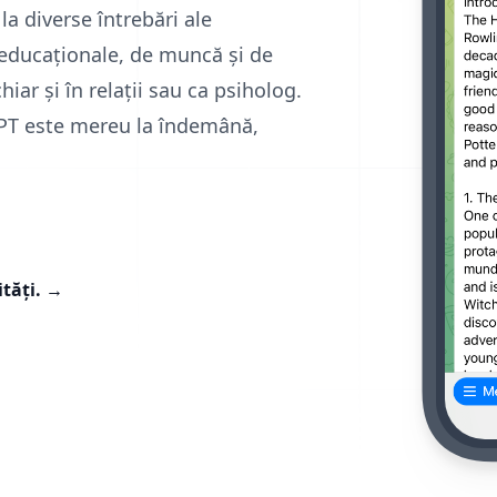
a diverse întrebări ale
ri educaționale, de muncă și de
iar și în relații sau ca psiholog.
GPT este mereu la îndemână,
ități.
→